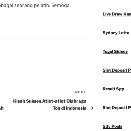
ebagai seorang pelatih. Semoga
Live Draw Ka
Sydney Lotto
Togel Sidney
Slot Deposit P
Result Sgp
NEXT
Next
Post
Kisah Sukses Atlet-atlet Olahraga
Slot Deposit P
ah
Top di Indonesia
Sdy Pools