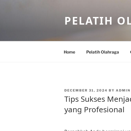
Skip
to
PELATIH O
content
Home
Pelatih Olahraga
POSTED
DECEMBER 31, 2024
BY
ADMIN
ON
Tips Sukses Menja
yang Profesional