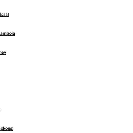
dosat
Kamboja
ney
y
ngkong