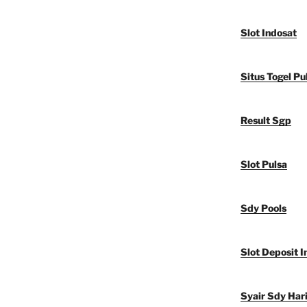
Slot Indosat
Situs Togel Pu
Result Sgp
Slot Pulsa
Sdy Pools
Slot Deposit I
Syair Sdy Hari