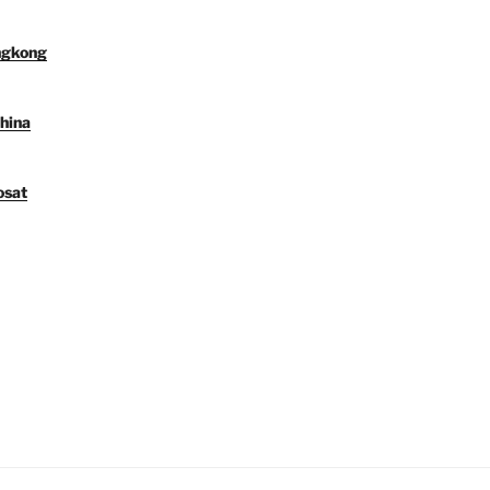
ngkong
hina
osat