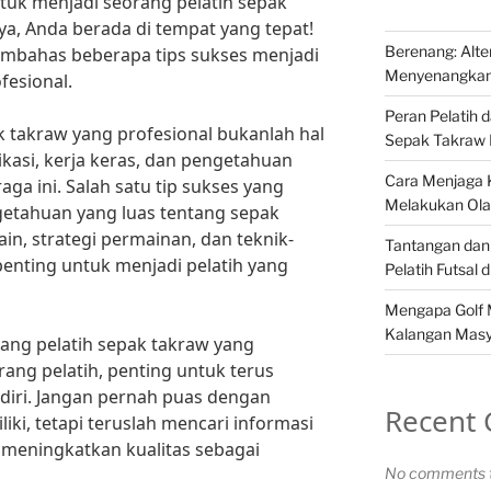
uk menjadi seorang pelatih sepak
 ya, Anda berada di tempat yang tepat!
Berenang: Alte
 membahas beberapa tips sukses menjadi
Menyenangkan 
fesional.
Peran Pelatih 
k takraw yang profesional bukanlah hal
Sepak Takraw 
asi, kerja keras, dan pengetahuan
Cara Menjaga 
a ini. Salah satu tip sukses yang
Melakukan Ola
getahuan yang luas tentang sepak
in, strategi permainan, dan teknik-
Tantangan dan 
penting untuk menjadi pelatih yang
Pelatih Futsal d
Mengapa Golf M
Kalangan Masy
ng pelatih sepak takraw yang
ang pelatih, penting untuk terus
iri. Jangan pernah puas dengan
Recent
ki, tetapi teruslah mencari informasi
k meningkatkan kualitas sebagai
No comments t