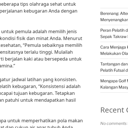
berapa tips olahraga sehat untuk
 perjalanan kebugaran Anda dengan
Berenang: Alte
Menyenangkan 
Peran Pelatih 
t untuk pemula adalah memilih jenis
Sepak Takraw 
kondisi fisik dan minat Anda. Menurut
 kesehatan, “Pemula sebaiknya memilih
Cara Menjaga 
ensitasnya terlalu tinggi. Mulailah
Melakukan Ola
ti berjalan kaki atau bersepeda untuk
Tantangan dan 
amina.”
Pelatih Futsal d
gatur jadwal latihan yang konsisten.
Mengapa Golf M
latih kebugaran, “Konsistensi adalah
Kalangan Masy
ncapai tujuan kebugaran. Tetapkan
 dan patuhi untuk mendapatkan hasil
Recent
lupa untuk memperhatikan pola makan
No comments t
t dan cukup air agar tubuh Anda