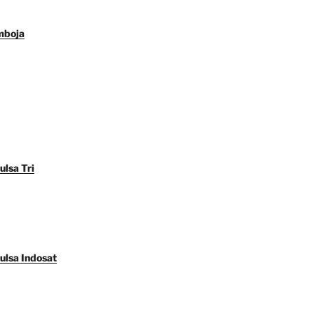
mboja
ulsa Tri
ulsa Indosat