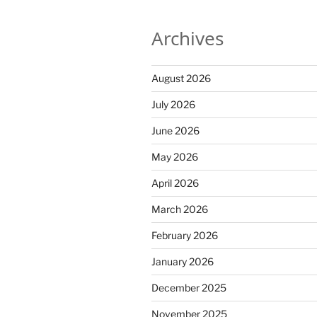
Archives
August 2026
July 2026
June 2026
May 2026
April 2026
March 2026
February 2026
January 2026
December 2025
November 2025