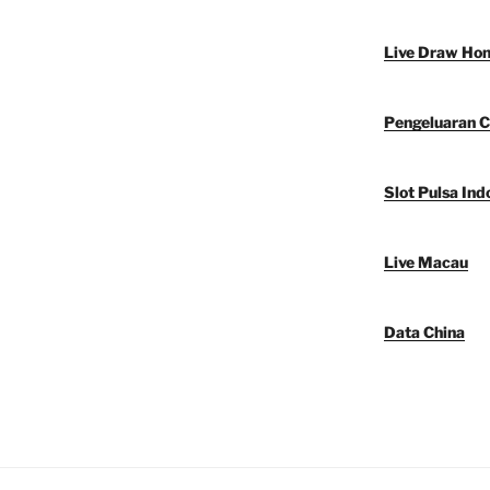
Live Draw Ho
Pengeluaran C
Slot Pulsa Ind
Live Macau
Data China