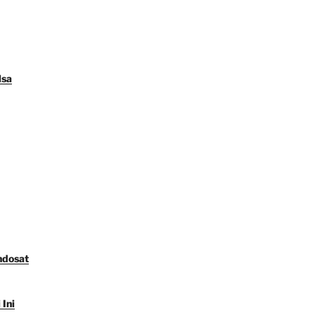
lsa
ndosat
 Ini