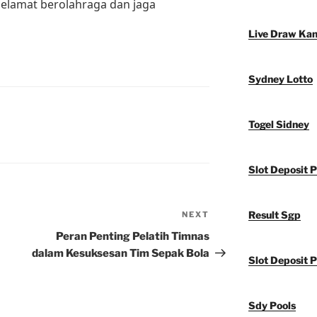
Selamat berolahraga dan jaga
Live Draw Ka
Sydney Lotto
Togel Sidney
Slot Deposit P
Result Sgp
NEXT
Next
Post
Peran Penting Pelatih Timnas
dalam Kesuksesan Tim Sepak Bola
Slot Deposit P
Sdy Pools