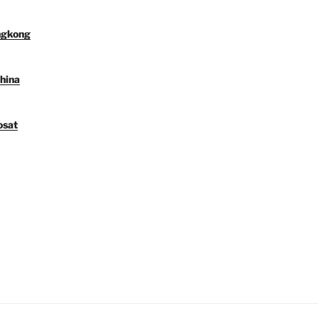
ngkong
hina
osat