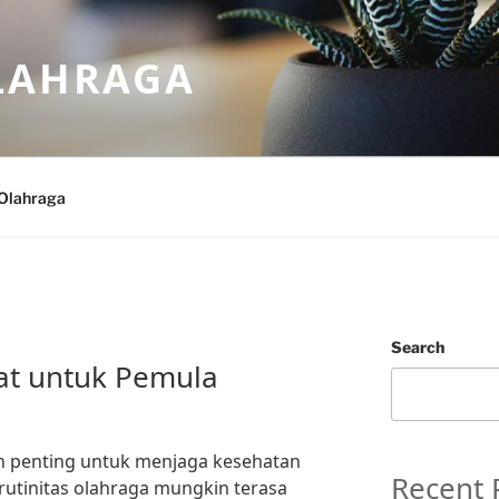
LAHRAGA
Olahraga
Search
at untuk Pemula
 penting untuk menjaga kesehatan
Recent 
rutinitas olahraga mungkin terasa