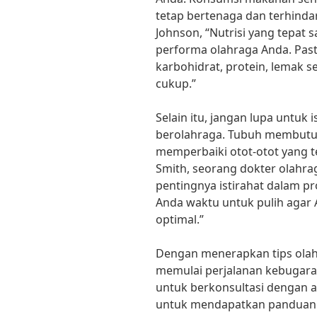
tetap bertenaga dan terhindar
Johnson, “Nutrisi yang tepat
performa olahraga Anda. Pa
karbohidrat, protein, lemak s
cukup.”
Selain itu, jangan lupa untuk 
berolahraga. Tubuh membutu
memperbaiki otot-otot yang te
Smith, seorang dokter olahr
pentingnya istirahat dalam p
Anda waktu untuk pulih agar
optimal.”
Dengan menerapkan tips olah
memulai perjalanan kebugara
untuk berkonsultasi dengan a
untuk mendapatkan panduan y