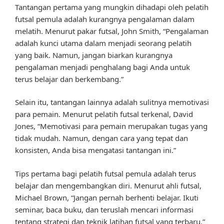
Tantangan pertama yang mungkin dihadapi oleh pelatih
futsal pemula adalah kurangnya pengalaman dalam
melatih. Menurut pakar futsal, John Smith, “Pengalaman
adalah kunci utama dalam menjadi seorang pelatih
yang baik. Namun, jangan biarkan kurangnya
pengalaman menjadi penghalang bagi Anda untuk
terus belajar dan berkembang.”
Selain itu, tantangan lainnya adalah sulitnya memotivasi
para pemain. Menurut pelatih futsal terkenal, David
Jones, “Memotivasi para pemain merupakan tugas yang
tidak mudah. Namun, dengan cara yang tepat dan
konsisten, Anda bisa mengatasi tantangan ini.”
Tips pertama bagi pelatih futsal pemula adalah terus
belajar dan mengembangkan diri. Menurut ahli futsal,
Michael Brown, “Jangan pernah berhenti belajar. Ikuti
seminar, baca buku, dan teruslah mencari informasi
tentang strategi dan teknik latihan futsal yang terbaru.”