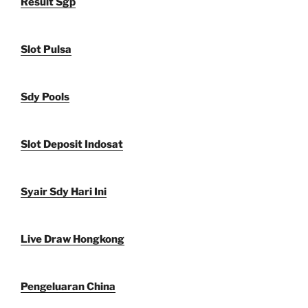
Result Sgp
Slot Pulsa
Sdy Pools
Slot Deposit Indosat
Syair Sdy Hari Ini
Live Draw Hongkong
Pengeluaran China