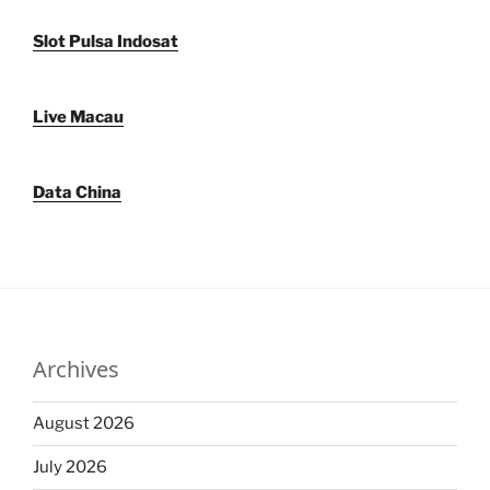
Slot Pulsa Indosat
Live Macau
Data China
Archives
August 2026
July 2026