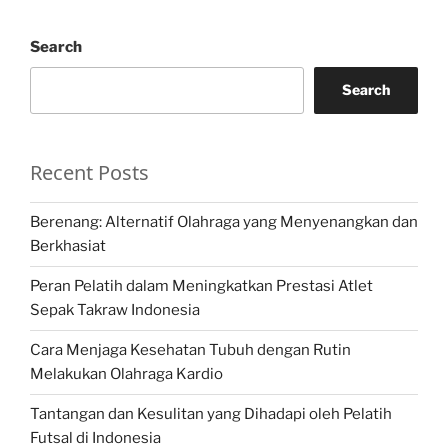
Search
Search
Recent Posts
Berenang: Alternatif Olahraga yang Menyenangkan dan
Berkhasiat
Peran Pelatih dalam Meningkatkan Prestasi Atlet
Sepak Takraw Indonesia
Cara Menjaga Kesehatan Tubuh dengan Rutin
Melakukan Olahraga Kardio
Tantangan dan Kesulitan yang Dihadapi oleh Pelatih
Futsal di Indonesia