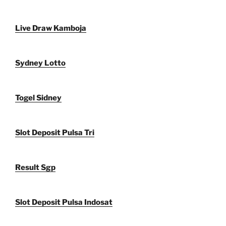
Live Draw Kamboja
Sydney Lotto
Togel Sidney
Slot Deposit Pulsa Tri
Result Sgp
Slot Deposit Pulsa Indosat