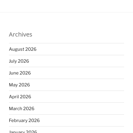
Archives
August 2026
July 2026
June 2026
May 2026
April 2026
March 2026
February 2026
January 2026