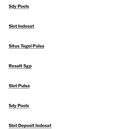
Sdy Pools
Slot Indosat
Situs Togel Pulsa
Result Sgp
Slot Pulsa
Sdy Pools
Slot Deposit Indosat