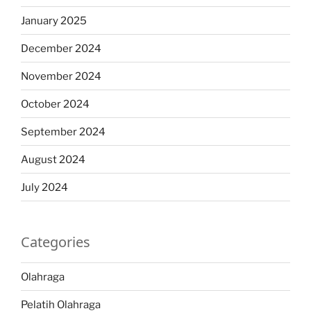
January 2025
December 2024
November 2024
October 2024
September 2024
August 2024
July 2024
Categories
Olahraga
Pelatih Olahraga