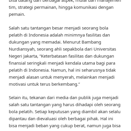
bisa datang dari berbagai aspek, mulai dari manajemen
tim, strategi permainan, hingga komunikasi dengan
pemain.
Salah satu tantangan besar menjadi seorang bola
pelatih di Indonesia adalah minimnya fasilitas dan
dukungan yang memadai. Menurut Bambang
Nurdiansyah, seorang ahli sepakbola dari Universitas
Negeri Jakarta, “Keterbatasan fasilitas dan dukungan
finansial seringkali menjadi kendala utama bagi para
pelatih di Indonesia. Namun, hal ini seharusnya tidak
menjadi alasan untuk menyerah, melainkan menjadi
motivasi untuk terus berkembang.”
Selain itu, tekanan dari media dan publik juga menjadi
salah satu tantangan yang harus dihadapi oleh seorang
bola pelatih. Setiap keputusan yang diambil akan selalu
dipantau dan dievaluasi oleh berbagai pihak. Hal ini
bisa menjadi beban yang cukup berat, namun juga bisa