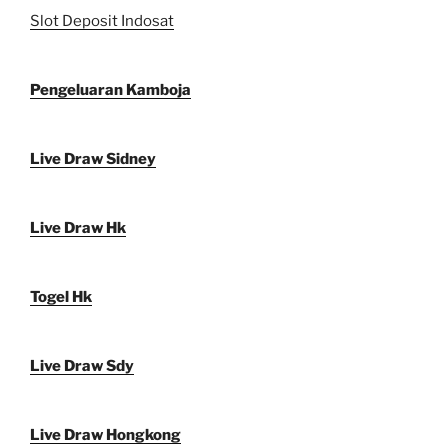
Slot Deposit Indosat
Pengeluaran Kamboja
Live Draw Sidney
Live Draw Hk
Togel Hk
Live Draw Sdy
Live Draw Hongkong