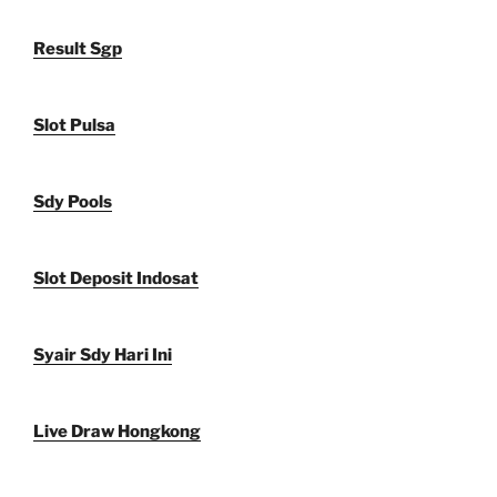
Result Sgp
Slot Pulsa
Sdy Pools
Slot Deposit Indosat
Syair Sdy Hari Ini
Live Draw Hongkong