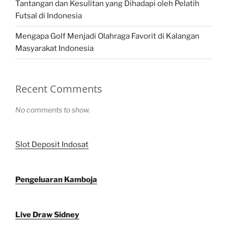
Tantangan dan Kesulitan yang Dihadapi oleh Pelatih
Futsal di Indonesia
Mengapa Golf Menjadi Olahraga Favorit di Kalangan
Masyarakat Indonesia
Recent Comments
No comments to show.
Slot Deposit Indosat
Pengeluaran Kamboja
Live Draw Sidney