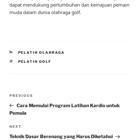
dapat mendukung pertumbuhan dan kemajuan pemain
muda dalam dunia olahraga golf.
CATEGORIES
PELATIH OLAHRAGA
TAGS
PELATIH GOLF
Post
Previous
PREVIOUS
navigation
Post
Cara Memulai Program Latihan Kardio untuk
Pemula
Next
NEXT
Post
Teknik Dasar Berenang yang Harus Diketahui