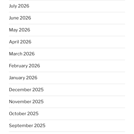
July 2026
June 2026
May 2026
April 2026
March 2026
February 2026
January 2026
December 2025
November 2025
October 2025
September 2025