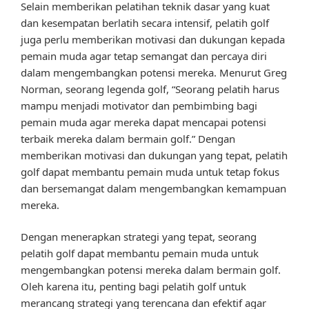
Selain memberikan pelatihan teknik dasar yang kuat
dan kesempatan berlatih secara intensif, pelatih golf
juga perlu memberikan motivasi dan dukungan kepada
pemain muda agar tetap semangat dan percaya diri
dalam mengembangkan potensi mereka. Menurut Greg
Norman, seorang legenda golf, “Seorang pelatih harus
mampu menjadi motivator dan pembimbing bagi
pemain muda agar mereka dapat mencapai potensi
terbaik mereka dalam bermain golf.” Dengan
memberikan motivasi dan dukungan yang tepat, pelatih
golf dapat membantu pemain muda untuk tetap fokus
dan bersemangat dalam mengembangkan kemampuan
mereka.
Dengan menerapkan strategi yang tepat, seorang
pelatih golf dapat membantu pemain muda untuk
mengembangkan potensi mereka dalam bermain golf.
Oleh karena itu, penting bagi pelatih golf untuk
merancang strategi yang terencana dan efektif agar