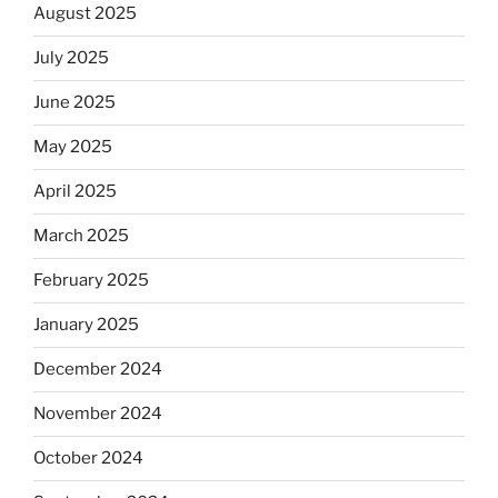
August 2025
July 2025
June 2025
May 2025
April 2025
March 2025
February 2025
January 2025
December 2024
November 2024
October 2024