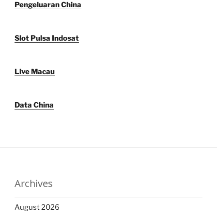
Pengeluaran China
Slot Pulsa Indosat
Live Macau
Data China
Archives
August 2026