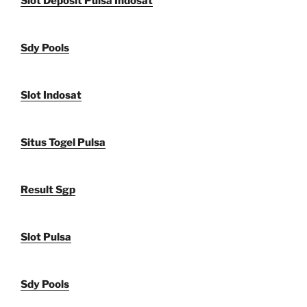
Slot Deposit Pulsa Indosat
Sdy Pools
Slot Indosat
Situs Togel Pulsa
Result Sgp
Slot Pulsa
Sdy Pools