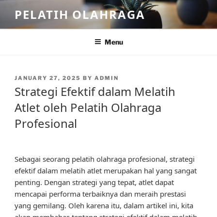
Skip
PELATIH OLAHRAGA
to
content
Menu
POSTED
JANUARY 27, 2025
BY
ADMIN
ON
Strategi Efektif dalam Melatih
Atlet oleh Pelatih Olahraga
Profesional
Sebagai seorang pelatih olahraga profesional, strategi
efektif dalam melatih atlet merupakan hal yang sangat
penting. Dengan strategi yang tepat, atlet dapat
mencapai performa terbaiknya dan meraih prestasi
yang gemilang. Oleh karena itu, dalam artikel ini, kita