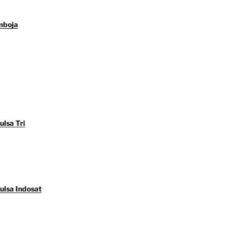
mboja
ulsa Tri
ulsa Indosat