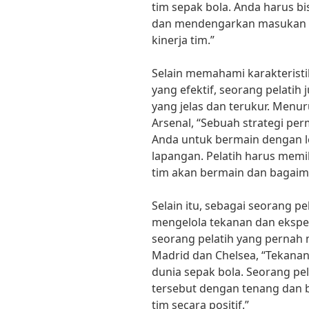
tim sepak bola. Anda harus b
dan mendengarkan masukan d
kinerja tim.”
Selain memahami karakteristi
yang efektif, seorang pelatih 
yang jelas dan terukur. Menu
Arsenal, “Sebuah strategi pe
Anda untuk bermain dengan leb
lapangan. Pelatih harus memil
tim akan bermain dan bagaim
Selain itu, sebagai seorang p
mengelola tekanan dan ekspek
seorang pelatih yang pernah m
Madrid dan Chelsea, “Tekanan
dunia sepak bola. Seorang p
tersebut dengan tenang dan 
tim secara positif.”