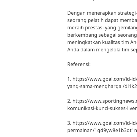
Dengan menerapkan strategi-st
seorang pelatih dapat memb
meraih prestasi yang gemilang
berkembang sebagai seorang p
meningkatkan kualitas tim An
Anda dalam mengelola tim se
Referensi:
1. https://www.goal.com/id-id/
yang-sama-menghargai/dl1k2
2. https://www.sportingnews
komunikasi-kunci-sukses-liv
3. https://www.goal.com/id-id
permainan/1gd9yw8e1b3ot1m