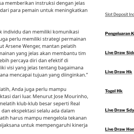
isa memberikan instruksi dengan jelas
ari para pemain untuk meningkatkan
Slot Deposit In
k individu dan memiliki komunikasi
Pengeluaran 
juga perlu memiliki strategi permainan
rut Arsene Wenger, mantan pelatih
rmainan yang jelas akan membantu tim
Live Draw Sid
ih percaya diri dan efektif di
iki visi yang jelas tentang bagaimana
Live Draw Hk
ana mencapai tujuan yang diinginkan.”
elatih, Anda juga perlu mampu
Togel Hk
tasi dari luar. Menurut Jose Mourinho,
elatih klub-klub besar seperti Real
 dan ekspektasi selalu ada dalam
Live Draw Sd
elatih harus mampu mengelola tekanan
bijaksana untuk mempengaruhi kinerja
Live Draw Ho