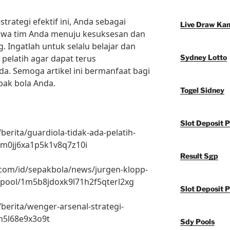
rategi efektif ini, Anda sebagai
Live Draw Ka
awa tim Anda menuju kesuksesan dan
. Ingatlah untuk selalu belajar dan
elatih agar dapat terus
Sydney Lotto
da. Semoga artikel ini bermanfaat bagi
pak bola Anda.
Togel Sidney
Slot Deposit P
berita/guardiola-tidak-ada-pelatih-
m0jj6xa1p5k1v8q7z10i
Result Sgp
.com/id/sepakbola/news/jurgen-klopp-
erpool/1m5b8jdoxk9l71h2f5qterl2xg
Slot Deposit P
/berita/wenger-arsenal-strategi-
5l68e9x3o9t
Sdy Pools