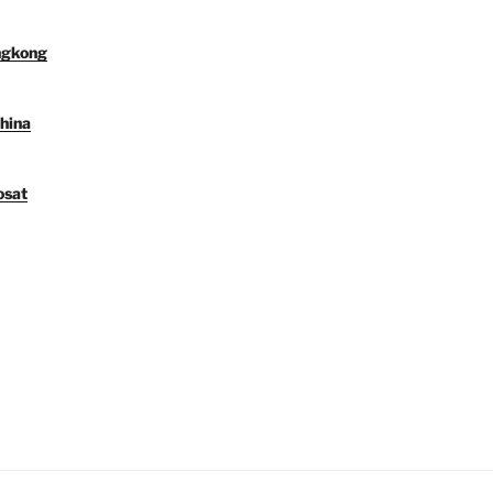
ngkong
hina
osat