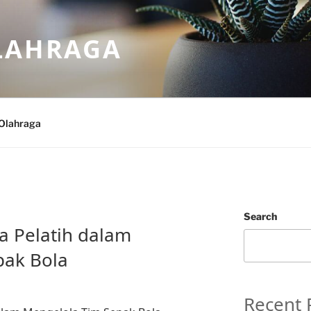
LAHRAGA
Olahraga
Search
la Pelatih dalam
pak Bola
Recent 