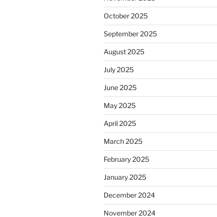
October 2025
September 2025
August 2025
July 2025
June 2025
May 2025
April 2025
March 2025
February 2025
January 2025
December 2024
November 2024