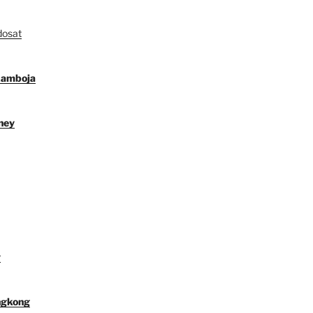
dosat
Kamboja
ney
y
ngkong