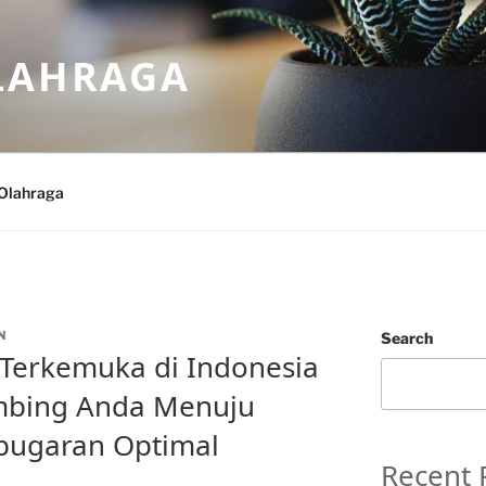
LAHRAGA
Olahraga
N
Search
m Terkemuka di Indonesia
mbing Anda Menuju
bugaran Optimal
Recent 