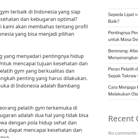
gym terbaik di Indonesia yang siap
Sepeda Lipat v
ehatan dan kebugaran optimal?
Baik?
ini kami akan membahas tentang profil
Pentingnya Pem
nesia yang bisa menjadi pilihan
untuk Masa De
Berenang: Alte
ng yang menyadari pentingnya hidup
Menyenangkan 
 Untuk mencapai tujuan kesehatan dan
Peran Pelatih 
elatih gym yang berkualitas dan
Sepak Takraw 
gkah penting yang harus dilakukan.
muka di Indonesia adalah Bambang
Cara Menjaga 
Melakukan Ola
orang pelatih gym terkemuka di
ugaran adalah dua hal yang tidak bisa
Recent
hwa dengan pola hidup sehat dan
rang dapat mencapai kesehatan dan
No comments t
rnya.