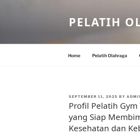
Skip
to
PELATIH O
content
Home
Pelatih Olahraga
POSTED
SEPTEMBER 11, 2025
BY
ADMI
ON
Profil Pelatih Gy
yang Siap Membi
Kesehatan dan Ke