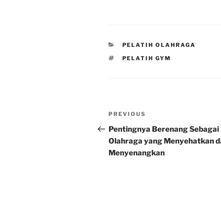
CATEGORIES
PELATIH OLAHRAGA
TAGS
PELATIH GYM
Post
Previous
PREVIOUS
navigation
Post
Pentingnya Berenang Sebagai
Olahraga yang Menyehatkan d
Menyenangkan