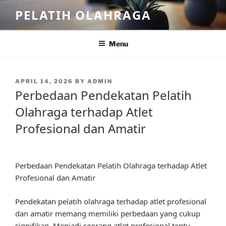
Skip
PELATIH OLAHRAGA
to
content
Menu
POSTED
APRIL 14, 2026
BY
ADMIN
ON
Perbedaan Pendekatan Pelatih
Olahraga terhadap Atlet
Profesional dan Amatir
Perbedaan Pendekatan Pelatih Olahraga terhadap Atlet
Profesional dan Amatir
Pendekatan pelatih olahraga terhadap atlet profesional
dan amatir memang memiliki perbedaan yang cukup
signifikan. Menjadi seorang atlet profesional tentu