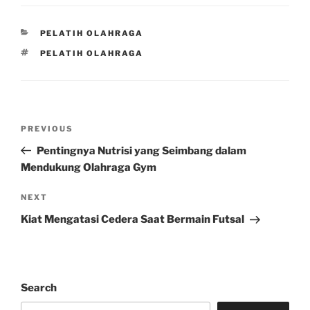
CATEGORIES
PELATIH OLAHRAGA
TAGS
PELATIH OLAHRAGA
Post
Previous
PREVIOUS
navigation
Post
Pentingnya Nutrisi yang Seimbang dalam
Mendukung Olahraga Gym
Next
NEXT
Post
Kiat Mengatasi Cedera Saat Bermain Futsal
Search