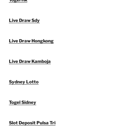
Togel Hk
Live Draw Sdy
Live Draw Hongkong
Live Draw Kamboja
Sydney Lotto
Togel Sidney
Slot Deposit Pulsa Tri