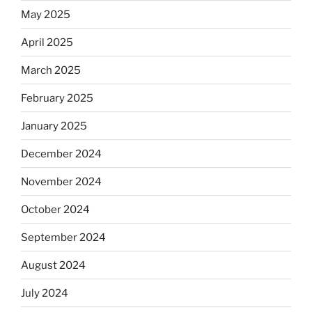
May 2025
April 2025
March 2025
February 2025
January 2025
December 2024
November 2024
October 2024
September 2024
August 2024
July 2024