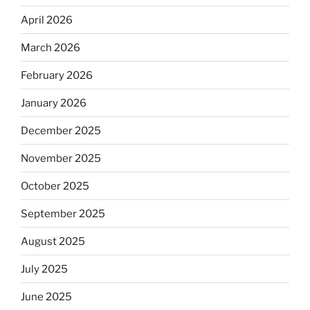
April 2026
March 2026
February 2026
January 2026
December 2025
November 2025
October 2025
September 2025
August 2025
July 2025
June 2025