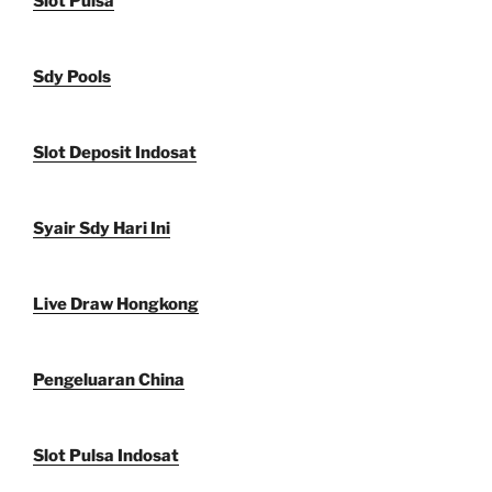
Slot Pulsa
Sdy Pools
Slot Deposit Indosat
Syair Sdy Hari Ini
Live Draw Hongkong
Pengeluaran China
Slot Pulsa Indosat