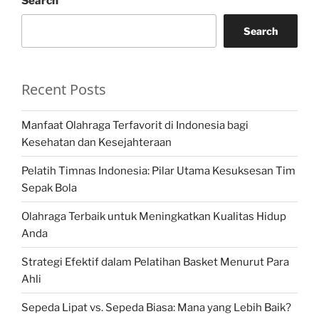
Search
Search
Recent Posts
Manfaat Olahraga Terfavorit di Indonesia bagi
Kesehatan dan Kesejahteraan
Pelatih Timnas Indonesia: Pilar Utama Kesuksesan Tim
Sepak Bola
Olahraga Terbaik untuk Meningkatkan Kualitas Hidup
Anda
Strategi Efektif dalam Pelatihan Basket Menurut Para
Ahli
Sepeda Lipat vs. Sepeda Biasa: Mana yang Lebih Baik?