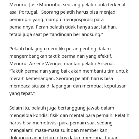
Menurut Jose Mourinho, seorang pelatih bola terkenal
asal Portugal, “Seorang pelatih harus bisa menjadi
pemimpin yang mampu menginspirasi para
pemainnya. Peran pelatih tidak hanya saat latihan,
tetapi juga saat pertandingan berlangsung.”
Pelatih bola juga memiliki peran penting dalam
mengembangkan taktik permainan yang efektif.
Menurut Arsene Wenger, mantan pelatih Arsenal,
“Taktik permainan yang baik akan membantu tim untuk
meraih kemenangan. Seorang pelatih harus bisa
membaca situasi di lapangan dan membuat keputusan
yang tepat.”
Selain itu, pelatih juga bertanggung jawab dalam
mengelola kondisi fisik dan mental para pemain. Pelatih
harus bisa memotivasi para pemain saat sedang
mengalami masa-masa sulit dan memberikan
dukungan agar tetap fokus dalam mencapai tujuan