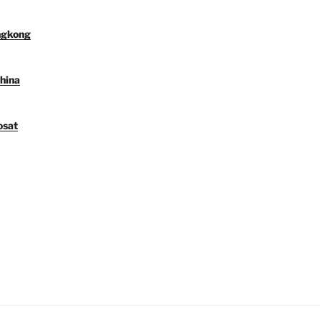
ngkong
hina
osat