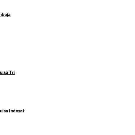
mboja
ulsa Tri
ulsa Indosat