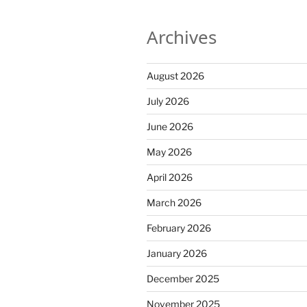
Archives
August 2026
July 2026
June 2026
May 2026
April 2026
March 2026
February 2026
January 2026
December 2025
November 2025