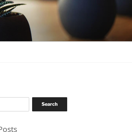
Search
Posts