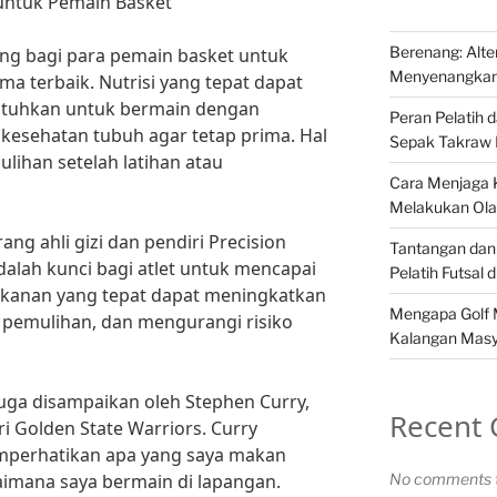
 untuk Pemain Basket
Berenang: Alte
ting bagi para pemain basket untuk
Menyenangkan 
a terbaik. Nutrisi yang tepat dapat
utuhkan untuk bermain dengan
Peran Pelatih 
 kesehatan tubuh agar tetap prima. Hal
Sepak Takraw 
lihan setelah latihan atau
Cara Menjaga 
Melakukan Ola
ang ahli gizi dan pendiri Precision
Tantangan dan 
adalah kunci bagi atlet untuk mencapai
Pelatih Futsal d
kanan yang tepat dapat meningkatkan
Mengapa Golf M
 pemulihan, dan mengurangi risiko
Kalangan Masy
juga disampaikan oleh Stephen Curry,
Recent
i Golden State Warriors. Curry
mperhatikan apa yang saya makan
imana saya bermain di lapangan.
No comments t