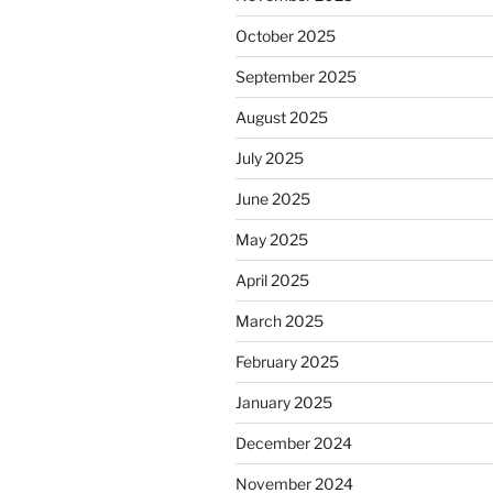
October 2025
September 2025
August 2025
July 2025
June 2025
May 2025
April 2025
March 2025
February 2025
January 2025
December 2024
November 2024