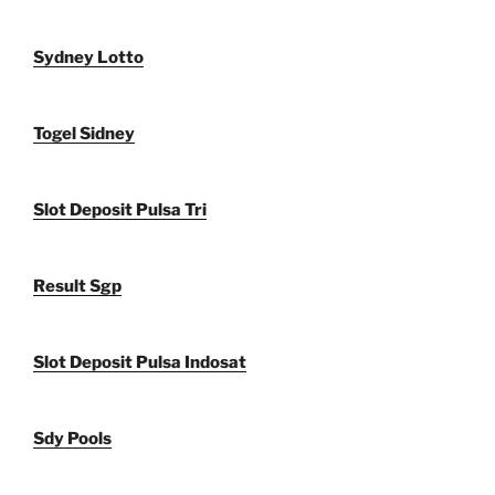
Sydney Lotto
Togel Sidney
Slot Deposit Pulsa Tri
Result Sgp
Slot Deposit Pulsa Indosat
Sdy Pools