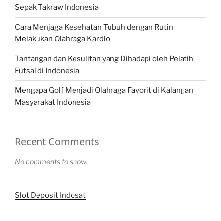
Sepak Takraw Indonesia
Cara Menjaga Kesehatan Tubuh dengan Rutin
Melakukan Olahraga Kardio
Tantangan dan Kesulitan yang Dihadapi oleh Pelatih
Futsal di Indonesia
Mengapa Golf Menjadi Olahraga Favorit di Kalangan
Masyarakat Indonesia
Recent Comments
No comments to show.
Slot Deposit Indosat