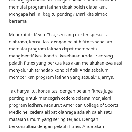
memulai program latihan tidak boleh diabaikan.
Mengapa hal ini begitu penting? Mari kita simak
bersama.
Menurut dr. Kevin Chia, seorang dokter spesialis
olahraga, konsultasi dengan pelatih fitnes sebelum
memulai program latihan dapat membantu
mengidentifikasi kondisi kesehatan Anda. “Seorang
pelatih fitnes yang berkualitas akan melakukan evaluasi
menyeluruh terhadap kondisi fisik Anda sebelum
memberikan program latihan yang sesuai,” ujarnya.
Tak hanya itu, konsultasi dengan pelatih fitnes juga
penting untuk mencegah cedera selama menjalani
program latihan. Menurut American College of Sports
Medicine, cedera akibat olahraga adalah salah satu
masalah umum yang sering terjadi. Dengan
berkonsultasi dengan pelatih fitnes, Anda akan