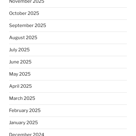
November 2025
October 2025
September 2025
August 2025
July 2025
June 2025
May 2025
April 2025
March 2025
February 2025
January 2025
December 2024