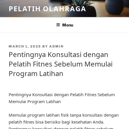
Skip
PELATIH OLAHRAGA
to
content
Menu
POSTED
MARCH 1, 2025
BY
ADMIN
ON
Pentingnya Konsultasi dengan
Pelatih Fitnes Sebelum Memulai
Program Latihan
Pentingnya Konsultasi dengan Pelatih Fitnes Sebelum
Memulai Program Latihan
Memulai program latihan fisik tanpa konsultasi dengan
pelatih fitnes bisa berisiko bagi kesehatan Anda.
Pentingnya konsultasi dengan pelatih fitnes sebelum