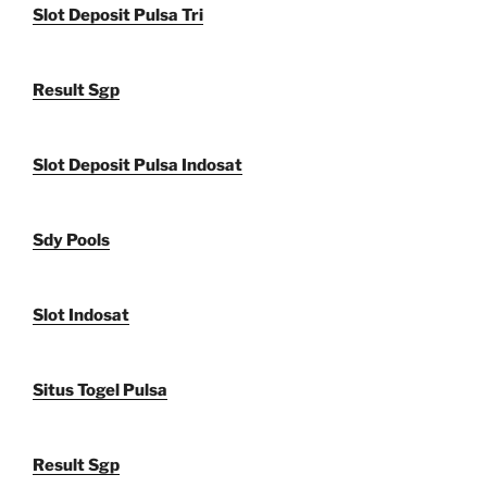
Slot Deposit Pulsa Tri
Result Sgp
Slot Deposit Pulsa Indosat
Sdy Pools
Slot Indosat
Situs Togel Pulsa
Result Sgp