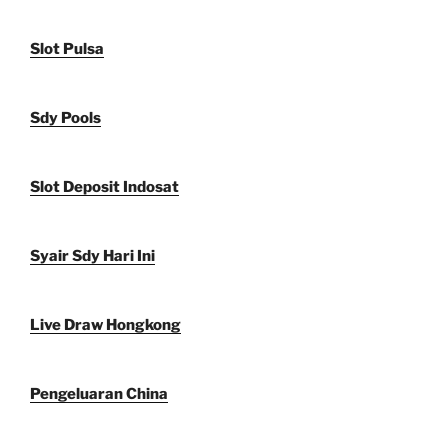
Slot Pulsa
Sdy Pools
Slot Deposit Indosat
Syair Sdy Hari Ini
Live Draw Hongkong
Pengeluaran China