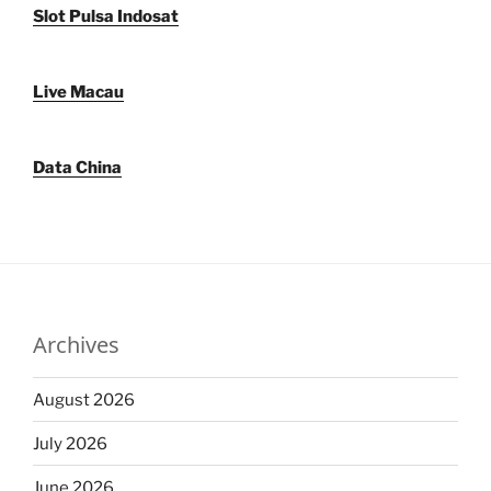
Slot Pulsa Indosat
Live Macau
Data China
Archives
August 2026
July 2026
June 2026