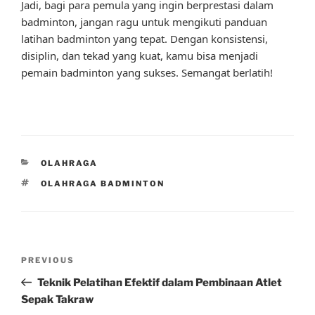
Jadi, bagi para pemula yang ingin berprestasi dalam
badminton, jangan ragu untuk mengikuti panduan
latihan badminton yang tepat. Dengan konsistensi,
disiplin, dan tekad yang kuat, kamu bisa menjadi
pemain badminton yang sukses. Semangat berlatih!
CATEGORIES
OLAHRAGA
TAGS
OLAHRAGA BADMINTON
Post
Previous
PREVIOUS
navigation
Post
Teknik Pelatihan Efektif dalam Pembinaan Atlet
Sepak Takraw