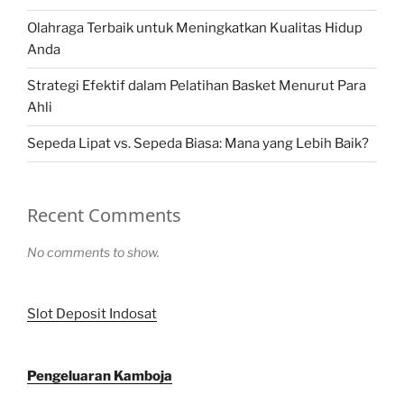
Olahraga Terbaik untuk Meningkatkan Kualitas Hidup
Anda
Strategi Efektif dalam Pelatihan Basket Menurut Para
Ahli
Sepeda Lipat vs. Sepeda Biasa: Mana yang Lebih Baik?
Recent Comments
No comments to show.
Slot Deposit Indosat
Pengeluaran Kamboja