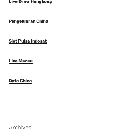
Live Draw Hongkong
Pengeluaran China
Slot Pulsa Indosat
Live Macau
Data China
Archives