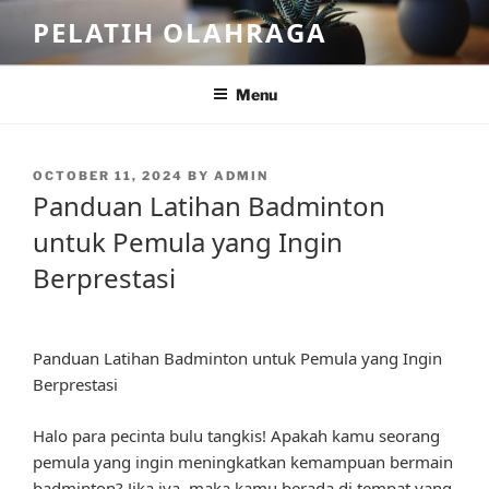
Skip
PELATIH OLAHRAGA
to
content
Menu
POSTED
OCTOBER 11, 2024
BY
ADMIN
ON
Panduan Latihan Badminton
untuk Pemula yang Ingin
Berprestasi
Panduan Latihan Badminton untuk Pemula yang Ingin
Berprestasi
Halo para pecinta bulu tangkis! Apakah kamu seorang
pemula yang ingin meningkatkan kemampuan bermain
badminton? Jika iya, maka kamu berada di tempat yang