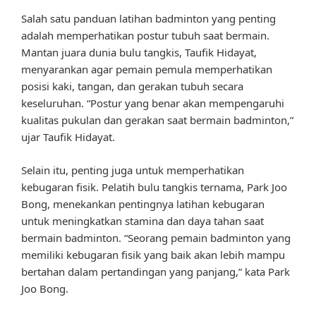
Salah satu panduan latihan badminton yang penting
adalah memperhatikan postur tubuh saat bermain.
Mantan juara dunia bulu tangkis, Taufik Hidayat,
menyarankan agar pemain pemula memperhatikan
posisi kaki, tangan, dan gerakan tubuh secara
keseluruhan. “Postur yang benar akan mempengaruhi
kualitas pukulan dan gerakan saat bermain badminton,”
ujar Taufik Hidayat.
Selain itu, penting juga untuk memperhatikan
kebugaran fisik. Pelatih bulu tangkis ternama, Park Joo
Bong, menekankan pentingnya latihan kebugaran
untuk meningkatkan stamina dan daya tahan saat
bermain badminton. “Seorang pemain badminton yang
memiliki kebugaran fisik yang baik akan lebih mampu
bertahan dalam pertandingan yang panjang,” kata Park
Joo Bong.