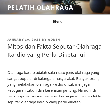
Skip
PELATIH OLAHRAGA
to
content
Menu
POSTED
JANUARY 10, 2025
BY
ADMIN
ON
Mitos dan Fakta Seputar Olahraga
Kardio yang Perlu Diketahui
Olahraga kardio adalah salah satu jenis olahraga yang
sangat populer di kalangan masyarakat. Banyak orang
yang melakukan olahraga kardio untuk menjaga
kebugaran tubuh dan kesehatan jantung. Namun, di
balik popularitasnya, terdapat berbagai mitos dan fakta
seputar olahraga kardio yang perlu diketahui.