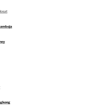
dosat
Kamboja
ney
y
ngkong