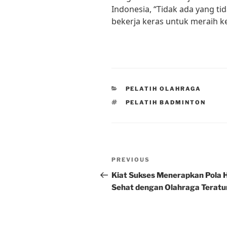
Indonesia, “Tidak ada yang ti
bekerja keras untuk meraih k
CATEGORIES
PELATIH OLAHRAGA
TAGS
PELATIH BADMINTON
Post
Previous
PREVIOUS
navigation
Post
Kiat Sukses Menerapkan Pola 
Sehat dengan Olahraga Teratu