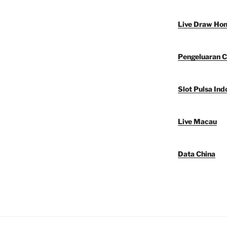
Live Draw Ho
Pengeluaran C
Slot Pulsa Ind
Live Macau
Data China