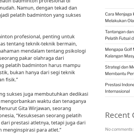
latih badminton profesional di
 mudah. Namun, dengan tekad dan
Cara Menjaga 
njadi pelatih badminton yang sukses
Melakukan Ola
Tantangan dan 
inton profesional, penting untuk
Pelatih Futsal d
as tentang teknik-teknik bermain,
Mengapa Golf M
emahaman mendalam tentang psikologi
Kalangan Masy
 seorang pakar olahraga dari
rang pelatih badminton harus mampu
Strategi dan Me
tik, bukan hanya dari segi teknik
Membantu Pem
n fisik.”
Prestasi Indon
Internasional
ang sukses juga membutuhkan dedikasi
ela mengorbankan waktu dan tenaganya
 Menurut Gita Wirjawan, seorang
Recent
onesia, “Kesuksesan seorang pelatih
ari prestasi atletnya, tetapi juga dari
menginspirasi para atlet.”
No comments t