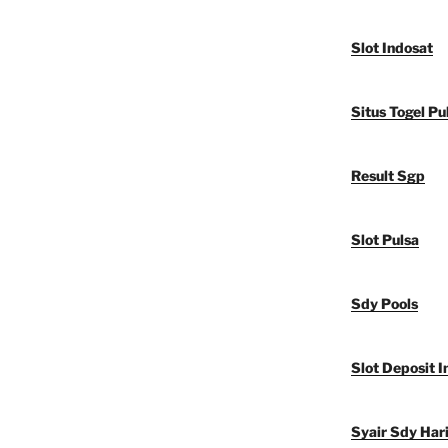
Slot Indosat
Situs Togel Pu
Result Sgp
Slot Pulsa
Sdy Pools
Slot Deposit I
Syair Sdy Hari