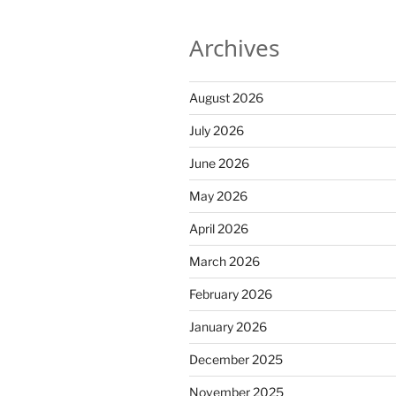
Archives
August 2026
July 2026
June 2026
May 2026
April 2026
March 2026
February 2026
January 2026
December 2025
November 2025