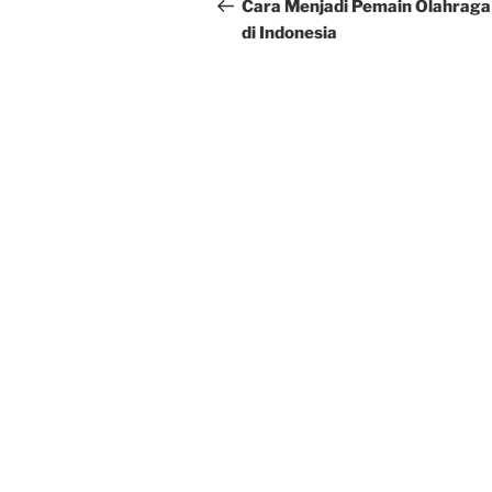
navigation
Post
Cara Menjadi Pemain Olahraga
di Indonesia