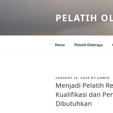
Skip
to
PELATIH O
content
Home
Pelatih Olahraga
POSTED
JANUARY 15, 2026
BY
ADMIN
ON
Menjadi Pelatih R
Kualifikasi dan P
Dibutuhkan