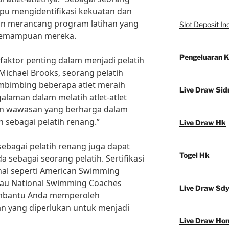
pu mengidentifikasi kekuatan dan
dan merancang program latihan yang
Slot Deposit In
kemampuan mereka.
Pengeluaran 
aktor penting dalam menjadi pelatih
Michael Brooks, seorang pelatih
mbimbing beberapa atlet meraih
Live Draw Sid
alaman dalam melatih atlet-atlet
an wawasan yang berharga dalam
ebagai pelatih renang.”
Live Draw Hk
i sebagai pelatih renang juga dapat
Togel Hk
a sebagai seorang pelatih. Sertifikasi
onal seperti American Swimming
atau National Swimming Coaches
Live Draw Sd
embantu Anda memperoleh
n yang diperlukan untuk menjadi
Live Draw Ho