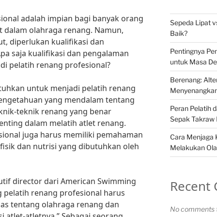
sional adalah impian bagi banyak orang
Sepeda Lipat v
at dalam olahraga renang. Namun,
Baik?
t, diperlukan kualifikasi dan
Pentingnya Pem
a saja kualifikasi dan pengalaman
untuk Masa De
i pelatih renang profesional?
Berenang: Alte
utuhkan untuk menjadi pelatih renang
Menyenangkan 
 pengetahuan yang mendalam tentang
Peran Pelatih 
knik-teknik renang yang benar
Sepak Takraw 
nting dalam melatih atlet renang.
esional juga harus memiliki pemahaman
Cara Menjaga 
isik dan nutrisi yang dibutuhkan oleh
Melakukan Ola
tif director dari American Swimming
Recent
 pelatih renang profesional harus
uas tentang olahraga renang dan
No comments t
atlet-atletnya.” Sebagai seorang