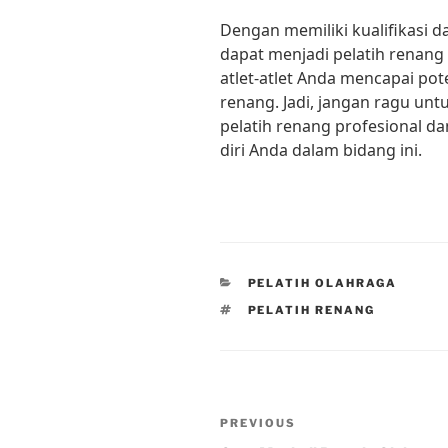
Dengan memiliki kualifikasi
dapat menjadi pelatih rena
atlet-atlet Anda mencapai po
renang. Jadi, jangan ragu un
pelatih renang profesional 
diri Anda dalam bidang ini.
CATEGORIES
PELATIH OLAHRAGA
TAGS
PELATIH RENANG
Post
Previous
PREVIOUS