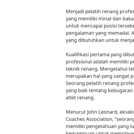
Menjadi pelatih renang profe
yang memiliki minat dan bak
untuk mencapai posisi tersebu
pengalaman yang memadai. Ap
yang dibutuhkan untuk menjad
Kualifikasi pertama yang dib
profesional adalah memiliki
teknik renang. Mengetahui te
merupakan hal yang sangat pe
Seorang pelatih renang prof
yang baik tentang kebugaran f
atlet renang.
Menurut John Leonard, ekseku
Coaches Association, “seorang
memiliki pengetahuan yang l
kemampuan untuk memotivasi 