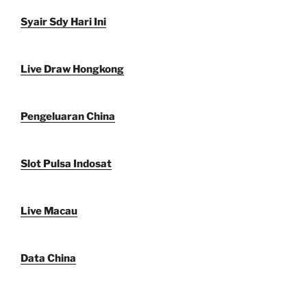
Syair Sdy Hari Ini
Live Draw Hongkong
Pengeluaran China
Slot Pulsa Indosat
Live Macau
Data China