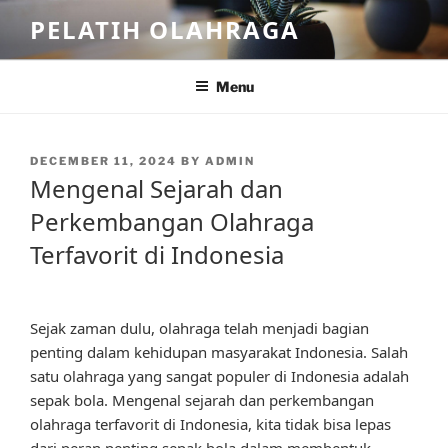
Skip
PELATIH OLAHRAGA
to
content
Menu
POSTED
DECEMBER 11, 2024
BY
ADMIN
ON
Mengenal Sejarah dan
Perkembangan Olahraga
Terfavorit di Indonesia
Sejak zaman dulu, olahraga telah menjadi bagian
penting dalam kehidupan masyarakat Indonesia. Salah
satu olahraga yang sangat populer di Indonesia adalah
sepak bola. Mengenal sejarah dan perkembangan
olahraga terfavorit di Indonesia, kita tidak bisa lepas