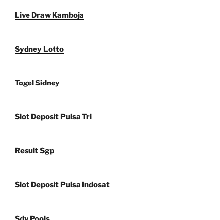
Live Draw Kamboja
Sydney Lotto
Togel Sidney
Slot Deposit Pulsa Tri
Result Sgp
Slot Deposit Pulsa Indosat
Sdy Pools