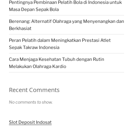
Pentingnya Pembinaan Pelatih Bola di Indonesia untuk
Masa Depan Sepak Bola
Berenang: Alternatif Olahraga yang Menyenangkan dan
Berkhasiat
Peran Pelatih dalam Meningkatkan Prestasi Atlet
Sepak Takraw Indonesia
Cara Menjaga Kesehatan Tubuh dengan Rutin
Melakukan Olahraga Kardio
Recent Comments
No comments to show.
Slot Deposit Indosat