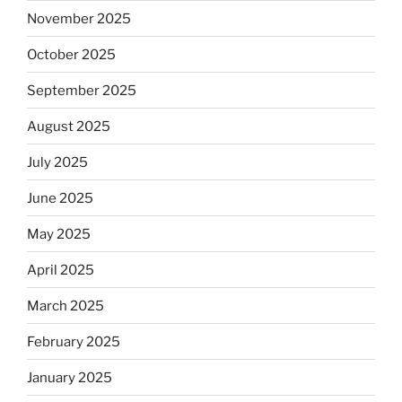
November 2025
October 2025
September 2025
August 2025
July 2025
June 2025
May 2025
April 2025
March 2025
February 2025
January 2025