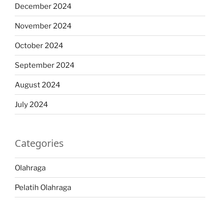
December 2024
November 2024
October 2024
September 2024
August 2024
July 2024
Categories
Olahraga
Pelatih Olahraga