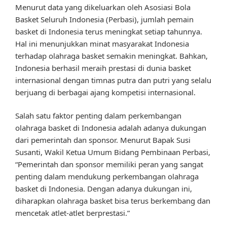
Menurut data yang dikeluarkan oleh Asosiasi Bola
Basket Seluruh Indonesia (Perbasi), jumlah pemain
basket di Indonesia terus meningkat setiap tahunnya.
Hal ini menunjukkan minat masyarakat Indonesia
terhadap olahraga basket semakin meningkat. Bahkan,
Indonesia berhasil meraih prestasi di dunia basket
internasional dengan timnas putra dan putri yang selalu
berjuang di berbagai ajang kompetisi internasional.
Salah satu faktor penting dalam perkembangan
olahraga basket di Indonesia adalah adanya dukungan
dari pemerintah dan sponsor. Menurut Bapak Susi
Susanti, Wakil Ketua Umum Bidang Pembinaan Perbasi,
“Pemerintah dan sponsor memiliki peran yang sangat
penting dalam mendukung perkembangan olahraga
basket di Indonesia. Dengan adanya dukungan ini,
diharapkan olahraga basket bisa terus berkembang dan
mencetak atlet-atlet berprestasi.”