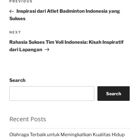
Previous
PREVIOUS
navigation
Post
Inspirasi dari Atlet Badminton Indonesia yang
Sukses
Next
NEXT
Post
Rahasia Sukses Tim Voli Indonesia: Kisah Inspiratif
dari Lapangan
Search
Search
Recent Posts
Olahraga Terbaik untuk Meningkatkan Kualitas Hidup