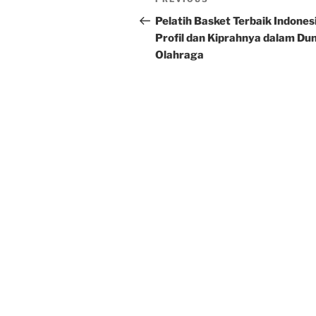
Previous
navigation
Post
Pelatih Basket Terbaik Indones
Profil dan Kiprahnya dalam Dun
Olahraga