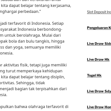
 kita dapat belajar tentang kerjasama,
enghargai perbedaan.”
Slot Deposit In
adi terfavorit di Indonesia. Setiap
Pengeluaran 
masyarakat Indonesia berbondong-
m untuk berolahraga. Mulai dari
sepak bola dan bulu tangkis, hingga
Live Draw Sid
ess dan yoga, semuanya memiliki
onesia.
Live Draw Hk
ktivitas fisik, tetapi juga memiliki
a yang turut memperkaya kehidupan
Togel Hk
kita dapat belajar tentang disiplin,
tivitas. Sehingga, tidak
enjadi bagian tak terpisahkan dari
Live Draw Sd
sia.
pulkan bahwa olahraga terfavorit di
Live Draw Ho