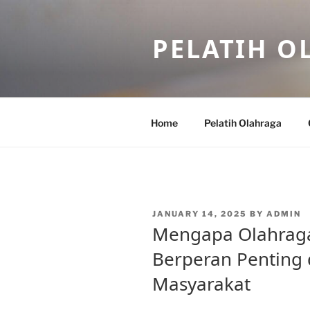
Skip
to
PELATIH O
content
Home
Pelatih Olahraga
POSTED
JANUARY 14, 2025
BY
ADMIN
ON
Mengapa Olahraga 
Berperan Penting
Masyarakat