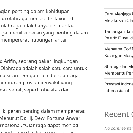
gian penting dalam kehidupan
Cara Menjaga 
a olahraga menjadi terfavorit di
Melakukan Ola
, olahraga tidak hanya bermanfaat
Tantangan dan 
 juga memiliki peran yang penting dalam
Pelatih Futsal d
 mempererat hubungan antar
Mengapa Golf M
Kalangan Masy
ilo Arifin, seorang pakar lingkungan
Strategi dan Me
 “Olahraga adalah salah satu cara untuk
Membantu Pem
pikiran. Dengan rajin berolahraga,
engurangi risiko penyakit yang
Prestasi Indon
dak sehat, seperti obesitas dan
Internasional
miliki peran penting dalam mempererat
Recent
enurut Dr. Hj. Dewi Fortuna Anwar,
nasional, “Olahraga dapat menjadi
No comments t
rsaudaraan dan kerukunan antar