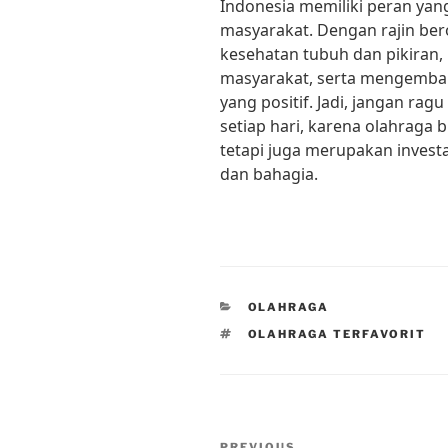
Indonesia memiliki peran yan
masyarakat. Dengan rajin ber
kesehatan tubuh dan pikiran
masyarakat, serta mengembang
yang positif. Jadi, jangan ra
setiap hari, karena olahraga b
tetapi juga merupakan invest
dan bahagia.
CATEGORIES
OLAHRAGA
TAGS
OLAHRAGA TERFAVORIT
Post
PREVIOUS