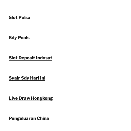
Slot Pulsa
Sdy Pools
Slot Deposit Indosat
Syair Sdy Hari Ini
Live Draw Hongkong
Pengeluaran China