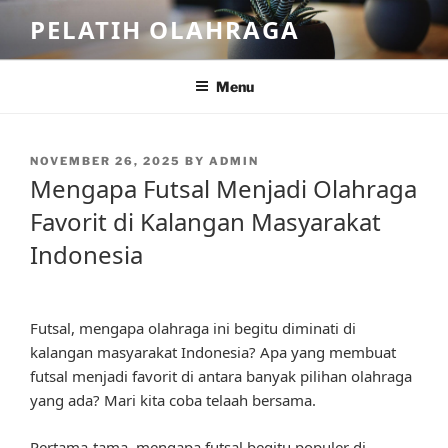
Skip
PELATIH OLAHRAGA
to
content
Menu
POSTED
NOVEMBER 26, 2025
BY
ADMIN
ON
Mengapa Futsal Menjadi Olahraga
Favorit di Kalangan Masyarakat
Indonesia
Futsal, mengapa olahraga ini begitu diminati di
kalangan masyarakat Indonesia? Apa yang membuat
futsal menjadi favorit di antara banyak pilihan olahraga
yang ada? Mari kita coba telaah bersama.
Pertama-tama, mengapa futsal begitu populer di