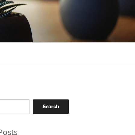
Search
Posts