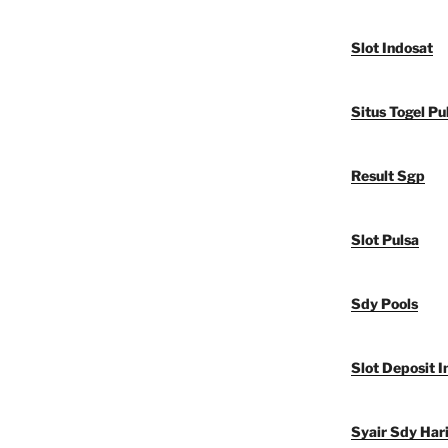
Slot Indosat
Situs Togel Pu
Result Sgp
Slot Pulsa
Sdy Pools
Slot Deposit I
Syair Sdy Hari