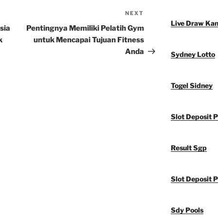
NEXT
Next
Live Draw Ka
Post
sia
Pentingnya Memiliki Pelatih Gym
k
untuk Mencapai Tujuan Fitness
Anda
Sydney Lotto
Togel Sidney
Slot Deposit P
Result Sgp
Slot Deposit P
Sdy Pools