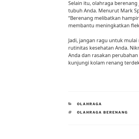
Selain itu, olahraga berenang
tubuh Anda. Menurut Mark Spi
“Berenang melibatkan hampir
membantu meningkatkan fleksi
Jadi, jangan ragu untuk mula
rutinitas kesehatan Anda. Ni
Anda dan rasakan perubahan po
kunjungi kolam renang terdeka
CATEGORIES
OLAHRAGA
TAGS
OLAHRAGA BERENANG