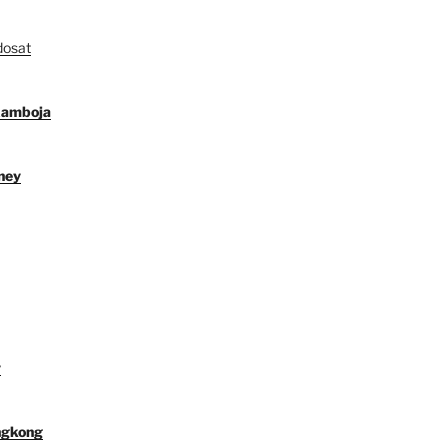
dosat
Kamboja
ney
y
ngkong