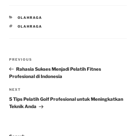
CATEGORIES
OLAHRAGA
TAGS
OLAHRAGA
Post
Previous
PREVIOUS
navigation
Post
Rahasia Sukses Menjadi Pelatih Fitnes
Profesional di Indonesia
Next
NEXT
Post
5 Tips Pelatih Golf Profesional untuk Meningkatkan
Teknik Anda