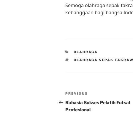
Semoga olahraga sepak takr
kebanggaan bagi bangsa Indo
CATEGORIES
OLAHRAGA
TAGS
OLAHRAGA SEPAK TAKRA
Post
Previous
PREVIOUS
navigation
Post
Rahasia Sukses Pelatih Futsal
Profesional