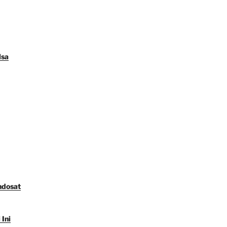
lsa
ndosat
 Ini