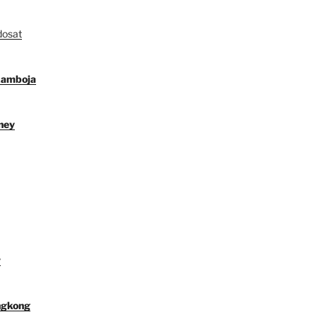
dosat
Kamboja
ney
y
ngkong