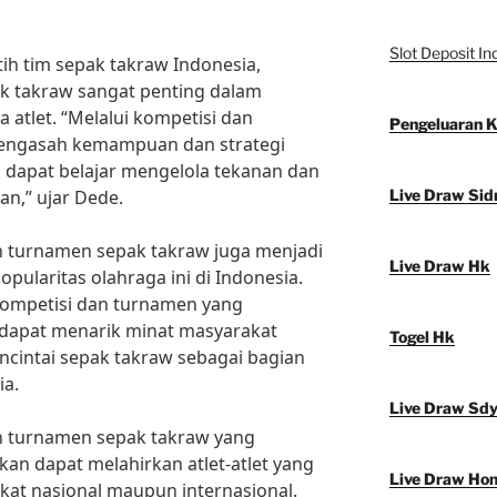
Slot Deposit In
ih tim sepak takraw Indonesia,
k takraw sangat penting dalam
atlet. “Melalui kompetisi dan
Pengeluaran 
mengasah kemampuan dan strategi
 dapat belajar mengelola tekanan dan
an,” ujar Dede.
Live Draw Sid
an turnamen sepak takraw juga menjadi
Live Draw Hk
ularitas olahraga ini di Indonesia.
ompetisi dan turnamen yang
 dapat menarik minat masyarakat
Togel Hk
cintai sepak takraw sebagai bagian
ia.
Live Draw Sd
n turnamen sepak takraw yang
pkan dapat melahirkan atlet-atlet yang
Live Draw Ho
gkat nasional maupun internasional.