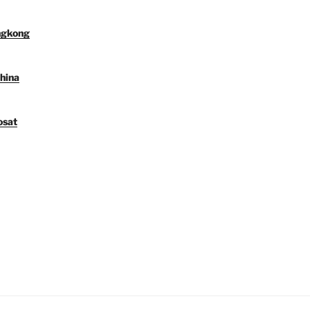
ngkong
hina
osat