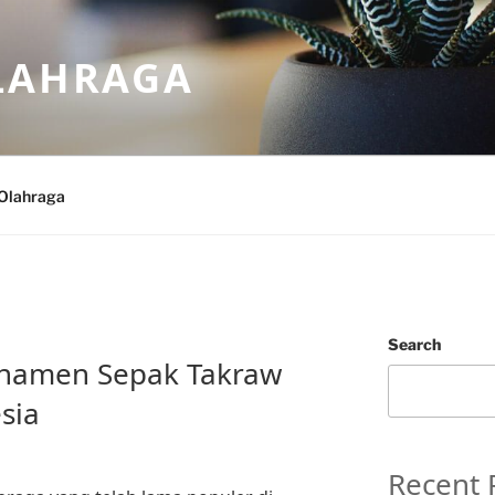
LAHRAGA
Olahraga
Search
rnamen Sepak Takraw
sia
Recent 