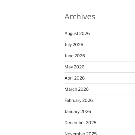
Archives
August 2026
July 2026
June 2026
May 2026
April 2026
March 2026
February 2026
January 2026
December 2025
November 2025