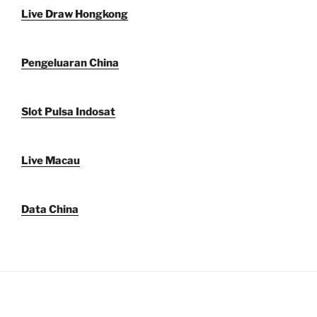
Live Draw Hongkong
Pengeluaran China
Slot Pulsa Indosat
Live Macau
Data China