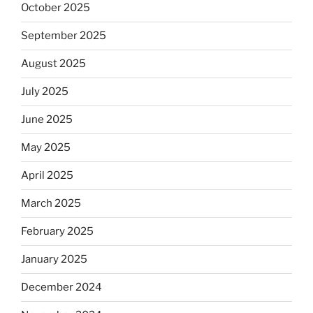
October 2025
September 2025
August 2025
July 2025
June 2025
May 2025
April 2025
March 2025
February 2025
January 2025
December 2024