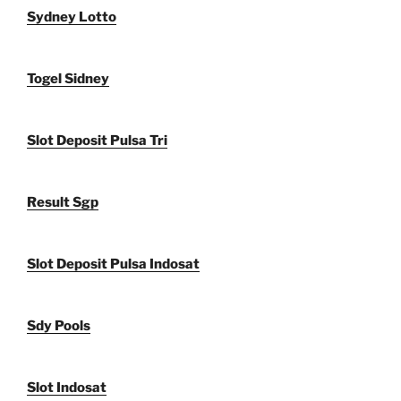
Sydney Lotto
Togel Sidney
Slot Deposit Pulsa Tri
Result Sgp
Slot Deposit Pulsa Indosat
Sdy Pools
Slot Indosat