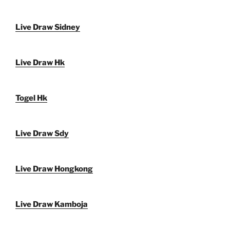
Live Draw Sidney
Live Draw Hk
Togel Hk
Live Draw Sdy
Live Draw Hongkong
Live Draw Kamboja