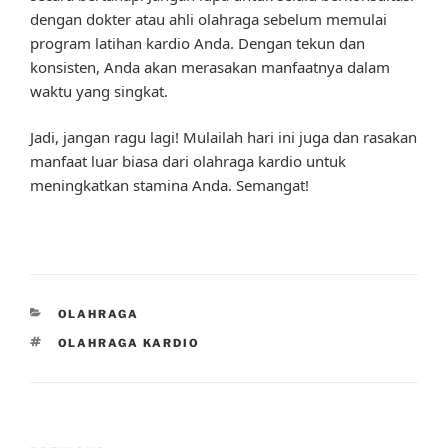
dengan dokter atau ahli olahraga sebelum memulai
program latihan kardio Anda. Dengan tekun dan
konsisten, Anda akan merasakan manfaatnya dalam
waktu yang singkat.
Jadi, jangan ragu lagi! Mulailah hari ini juga dan rasakan
manfaat luar biasa dari olahraga kardio untuk
meningkatkan stamina Anda. Semangat!
CATEGORIES
OLAHRAGA
TAGS
OLAHRAGA KARDIO
Post