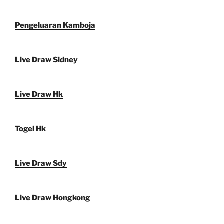
Pengeluaran Kamboja
Live Draw Sidney
Live Draw Hk
Togel Hk
Live Draw Sdy
Live Draw Hongkong