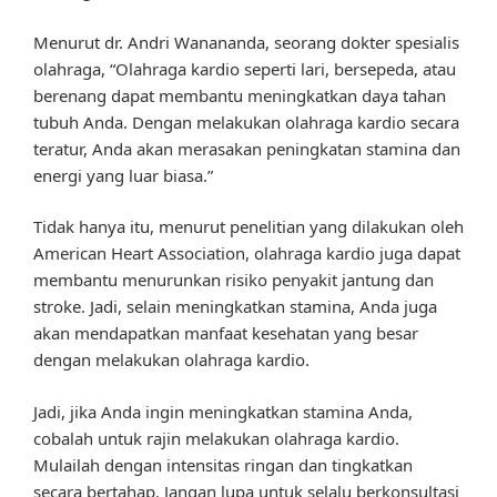
Menurut dr. Andri Wanananda, seorang dokter spesialis
olahraga, “Olahraga kardio seperti lari, bersepeda, atau
berenang dapat membantu meningkatkan daya tahan
tubuh Anda. Dengan melakukan olahraga kardio secara
teratur, Anda akan merasakan peningkatan stamina dan
energi yang luar biasa.”
Tidak hanya itu, menurut penelitian yang dilakukan oleh
American Heart Association, olahraga kardio juga dapat
membantu menurunkan risiko penyakit jantung dan
stroke. Jadi, selain meningkatkan stamina, Anda juga
akan mendapatkan manfaat kesehatan yang besar
dengan melakukan olahraga kardio.
Jadi, jika Anda ingin meningkatkan stamina Anda,
cobalah untuk rajin melakukan olahraga kardio.
Mulailah dengan intensitas ringan dan tingkatkan
secara bertahap. Jangan lupa untuk selalu berkonsultasi