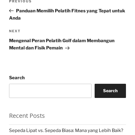
Previous
PREVIOUS
navigation
Post
Panduan Memilih Pelatih Fitnes yang Tepat untuk
Anda
Next
NEXT
Post
Mengenal Peran Pelatih Golf dalam Membangun
Mental dan Fisik Pemain
Search
Search
Recent Posts
Sepeda Lipat vs. Sepeda Biasa: Mana yang Lebih Baik?