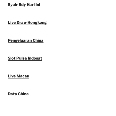
Syair Sdy Hari Ini
Live Draw Hongkong
Pengeluaran China
Slot Pulsa Indosat
Live Macau
Data China