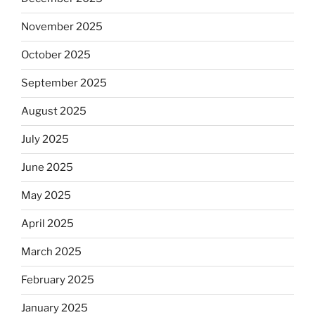
November 2025
October 2025
September 2025
August 2025
July 2025
June 2025
May 2025
April 2025
March 2025
February 2025
January 2025