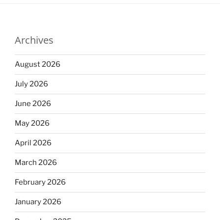
Archives
August 2026
July 2026
June 2026
May 2026
April 2026
March 2026
February 2026
January 2026