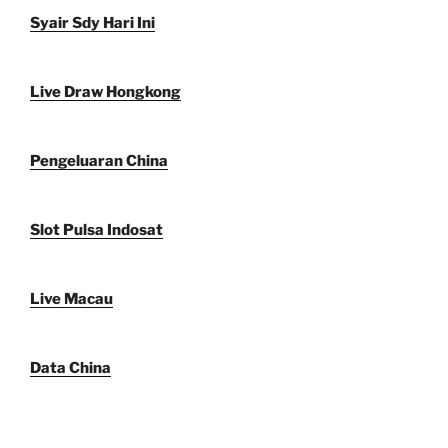
Syair Sdy Hari Ini
Live Draw Hongkong
Pengeluaran China
Slot Pulsa Indosat
Live Macau
Data China